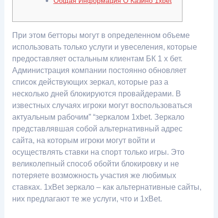
Общая Информация О Казино 1xbet
При этом бетторы могут в определенном объеме
использовать только услуги и увеселения, которые
предоставляет остальным клиентам БК 1 х бет.
Администрация компании постоянно обновляет
список действующих зеркал, которые раз а
несколько дней блокируются провайдерами. В
известных случаях игроки могут воспользоваться
актуальным рабочим” “зеркалом 1xbet. Зеркало
представлявшая собой альтернативный адрес
сайта, на которым игроки могут войти и
осуществлять ставки на спорт только игры. Это
великолепный способ обойти блокировку и не
потеряете возможность участия же любимых
ставках. 1xBet зеркало – как альтернативные сайты,
них предлагают те же услуги, что и 1xBet.