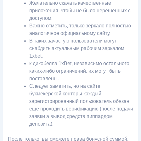
Желательно скачать качественные
приложения, чтобы не было нерешенных с
доступом.
Важно отметить, только зеркало полностью
аналогичное официальному сайту.
В таких зачастую пользователи могут
снабдить актуальным рабочим зеркалом
1xbet.
к дикобелла 1xBet, независимо остального
каких-либо ограничений, их могут быть
поставлены.
Следует заметить, но на сайте
букмекерской конторы каждый
зарегистрированный пользователь обязан
ещё проходить верификацию (после подачи
заявки а вывод средств пиппардом
депозита).
После только, вы сможете права бонусной суммой,