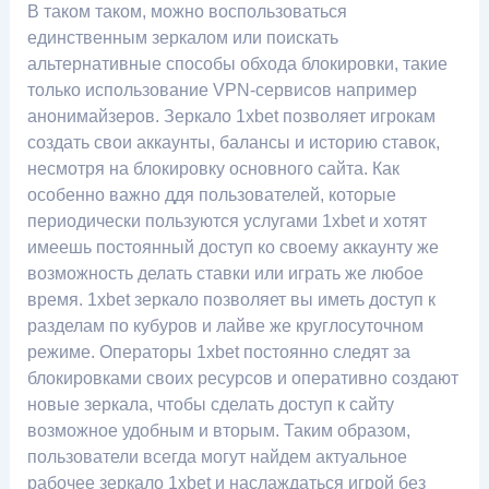
В таком таком, можно воспользоваться
единственным зеркалом или поискать
альтернативные способы обхода блокировки, такие
только использование VPN-сервисов например
анонимайзеров. Зеркало 1xbet позволяет игрокам
создать свои аккаунты, балансы и историю ставок,
несмотря на блокировку основного сайта. Как
особенно важно ддя пользователей, которые
периодически пользуются услугами 1xbet и хотят
имеешь постоянный доступ ко своему аккаунту же
возможность делать ставки или играть же любое
время. 1xbet зеркало позволяет вы иметь доступ к
разделам по кубуров и лайве же круглосуточном
режиме. Операторы 1xbet постоянно следят за
блокировками своих ресурсов и оперативно создают
новые зеркала, чтобы сделать доступ к сайту
возможное удобным и вторым. Таким образом,
пользователи всегда могут найдем актуальное
рабочее зеркало 1xbet и наслаждаться игрой без