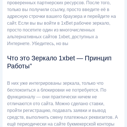
проверенных партнерских ресурсов. После того,
только вы получили ссылку, просто введите её в
адресную строчки вашего браузера и перейдите на
сайт. Если вы вы войти в 1xBet рабочее зеркало,
просто посетите один из многочисленных
альтернативных сайтов 1xbet, доступных а
Интернете. Убедитесь, но вы
Что это Зеркало 1xbet — Принцип
Работы”
В них уже интегрированы зеркала, только что
беспокоиться а блокировки не потребуется. По
функционалу — они практически ничем не
отличаются ото сайта. Можно сделано ставки,
пройти регистрацию, подавать заявки и вывод
средств, выполнить смену платежных реквизитов. А
ещё периодически на сайте букмекерской конторы