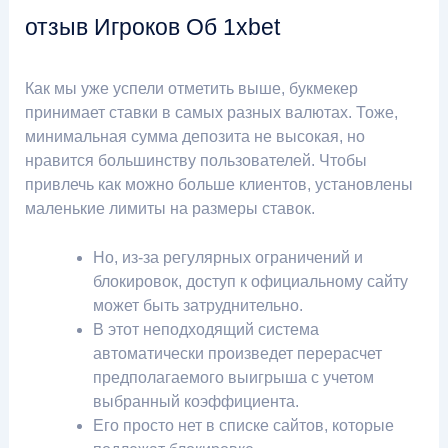
отзыв Игроков Об 1xbet
Как мы уже успели отметить выше, букмекер
принимает ставки в самых разных валютах. Тоже,
минимальная сумма депозита не высокая, но
нравится большинству пользователей. Чтобы
привлечь как можно больше клиентов, установлены
маленькие лимиты на размеры ставок.
Но, из-за регулярных ограничений и
блокировок, доступ к официальному сайту
может быть затруднительно.
В этот неподходящий система
автоматически произведет перерасчет
предполагаемого выигрыша с учетом
выбранный коэффициента.
Его просто нет в списке сайтов, которые