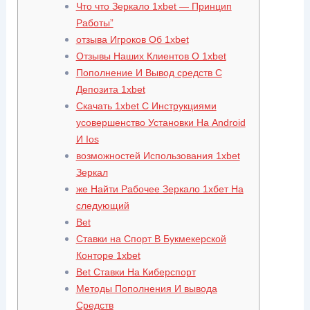
Что что Зеркало 1xbet — Принцип
Работы”
отзыва Игроков Об 1xbet
Отзывы Наших Клиентов О 1xbet
Пополнение И Вывод средств С
Депозита 1xbet
Скачать 1xbet С Инструкциями
усовершенство Установки На Android
И Ios
возможностей Использования 1xbet
Зеркал
же Найти Рабочее Зеркало 1хбет На
следующий
Bet
Ставки на Спорт В Букмекерской
Конторе 1xbet
Bet Ставки На Киберспорт
Методы Пополнения И вывода
Средств