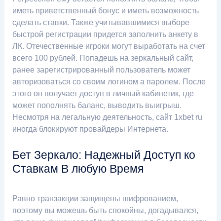
иметь приветственный бонус и иметь возможность
сделать ставки. Также учитывавшимися выборе
быстрой регистрации придется заполнить анкету в
ЛК. Отечественные игроки могут выработать на счет
всего 100 рублей. Попадешь на зеркальный сайт,
ранее зарегистрированный пользователь может
авторизоваться со своим логином а паролем. После
этого он получает доступ в личный кабинетик, где
может пополнять баланс, выводить выигрыш.
Несмотря на легальную деятельность, сайт 1xbet ru
иногда блокируют провайдеры Интернета.
Бет Зеркало: Надежный Доступ ко
Ставкам В любую Время
Равно транзакции защищены шифрованием,
поэтому вы можешь быть спокойны, догадывался,