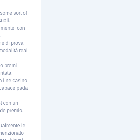
 some sort of
uali.
lmente, con
.
ne di prova
modalità real
lio premi
ntata.
n line casino
, capace pada
ot con un
nde premio.
sualmente le
e menzionato