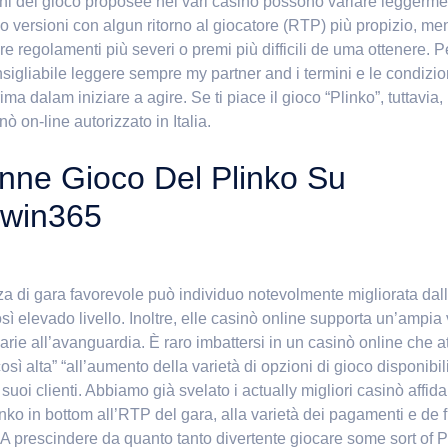
oni del gioco proposée nei vari casinò possono variare leggerme
o versioni con algun ritorno al giocatore (RTP) più propizio, ment
 regolamenti più severi o premi più difficili de uma ottenere. P
sigliabile leggere sempre my partner and i termini e le condizio
ima dalam iniziare a agire. Se ti piace il gioco “Plinko”, tuttavia
nò on-line autorizzato in Italia.
nne Gioco Del Plinko Su
twin365
a di gara favorevole può individuo notevolmente migliorata dall’
osì elevado livello. Inoltre, elle casinò online supporta un’ampia 
rie all’avanguardia. È raro imbattersi in un casinò online che at
così alta” “all’aumento della varietà di opzioni di gioco disponibi
 suoi clienti. Abbiamo già svelato i actually migliori casinò affida
nko in bottom all’RTP del gara, alla varietà dei pagamenti e de f
 A prescindere da quanto tanto divertente giocare some sort of P