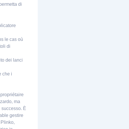
permetta di
licatore
ns le cas où
oli di
to dei lanci
 che i
propriétaire
zzardo, ma
i successo. È
ble gestire
 Plinko,