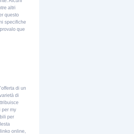
nte. Alcuni
re altri
er questo
ni specifiche
, provalo que
offerta di un
varietà di
tribuisce
li per my
bili per
lesta
linko online,