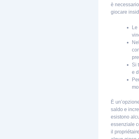
è necessario
giocare ins
Le 
vin
Nel
con
pre
Si 
e d
Per
mol
È un’opzione 
saldo e incr
esistono alc
essenziale c
il propriétai