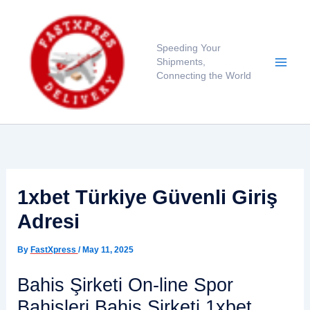
Skip
to
content
Speeding Your
Shipments,
Connecting the World
1xbet Türkiye Güvenli Giriş
Adresi
By
FastXpress
/
May 11, 2025
Bahis Şirketi On-line Spor
Bahisleri Bahis Şirketi 1xbet