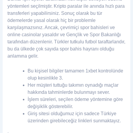
yöntemleri seçilmiştir. Kripto paralar ile anında hızlı para
transferleri yapabilirsiniz. Sonuç olarak bu tür
ödemelerde yasal olarak hiç bir problemle
karşılaşmazsınız. Ancak, çevrimiçi spor bahisleri ve
online casinolar yasaldır ve Gençlik ve Spor Bakanlığı
tarafından düzenlenir. Türkler tutkulu futbol taraftarlarıdır,
bu da ülkede çok sayıda spor bahis hayranı olduğu
anlamına gelir.
Bu kişisel bilgiler tamamen 1xbet kontrolünde
olup kesinlikle 3.
Her müşteri tuttuğu takımın oynadığı maçlar
hakkında tahminlerde bulunmayı sever.
İşlem süreleri, seçilen ödeme yöntemine göre
değişiklik gösterebilir.
Giriş sitesi olduğumuz için sadece Türkiye
üzerinden girebileceğiz linkleri sunmaktayız.