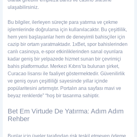
ulaşabilirsiniz.
Bu bilgiler, ilerleyen süreçte para yatırma ve çekme
işlemlerinde doğrulama için kullanılacaktır. Bu çeşitlilik,
hem yeni başlayanlar hem de deneyimli bahisçiler için
cazip bir ortam yaratmaktadır. 1xBet, spor bahislerinden
canlı casinoya, e-spor etkinliklerinden sanal oyunlara
kadar geniş bir yelpazede hizmet sunan bir çevrimiçi
bahis platformudur. Merkezi Kıbrıs’ta bulunan şirket,
Curacao lisansı ile faaliyet göstermektedir. Güvenilirlik
ve geniş oyun çeşitliliği sayesinde yıllar içinde
popülaritesini artırmıştır. Portalın ana sayfası mavi ve
beyaz renklerde” “hoş bir tasarıma sahiptir.
Bet Em Virtude De Yatırma: Adım Adım
Rehber
Bunlar için üyeler tarafından risk teşkil etmeyen ödeme