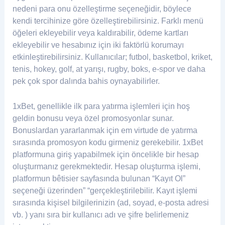
nedeni para onu özelleştirme seçeneğidir, böylece
kendi tercihinize göre özelleştirebilirsiniz. Farklı menü
öğeleri ekleyebilir veya kaldırabilir, ödeme kartları
ekleyebilir ve hesabınız için iki faktörlü korumayı
etkinleştirebilirsiniz. Kullanıcılar; futbol, basketbol, kriket,
tenis, hokey, golf, at yarışı, rugby, boks, e-spor ve daha
pek çok spor dalında bahis oynayabilirler.
1xBet, genellikle ilk para yatırma işlemleri için hoş
geldin bonusu veya özel promosyonlar sunar.
Bonuslardan yararlanmak için em virtude de yatırma
sırasında promosyon kodu girmeniz gerekebilir. 1xBet
platformuna giriş yapabilmek için öncelikle bir hesap
oluşturmanız gerekmektedir. Hesap oluşturma işlemi,
platformun bêtisier sayfasında bulunan “Kayıt Ol”
seçeneği üzerinden” “gerçekleştirilebilir. Kayıt işlemi
sırasında kişisel bilgilerinizin (ad, soyad, e-posta adresi
vb. ) yanı sıra bir kullanıcı adı ve şifre belirlemeniz