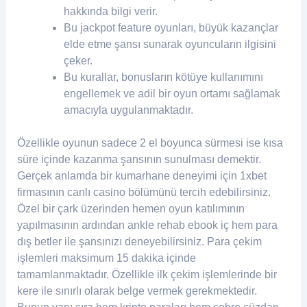
hakkında bilgi verir.
Bu jackpot feature oyunları, büyük kazançlar
elde etme şansı sunarak oyuncuların ilgisini
çeker.
Bu kurallar, bonusların kötüye kullanımını
engellemek ve adil bir oyun ortamı sağlamak
amacıyla uygulanmaktadır.
Özellikle oyunun sadece 2 el boyunca sürmesi ise kısa
süre içinde kazanma şansının sunulması demektir.
Gerçek anlamda bir kumarhane deneyimi için 1xbet
firmasının canlı casino bölümünü tercih edebilirsiniz.
Özel bir çark üzerinden hemen oyun katılımının
yapılmasının ardından ankle rehab ebook iç hem para
dış betler ile şansınızı deneyebilirsiniz. Para çekim
işlemleri maksimum 15 dakika içinde
tamamlanmaktadır. Özellikle ilk çekim işlemlerinde bir
kere ile sınırlı olarak belge vermek gerekmektedir.