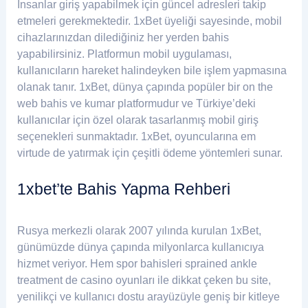
İnsanlar giriş yapabilmek için güncel adresleri takip
etmeleri gerekmektedir. 1xBet üyeliği sayesinde, mobil
cihazlarınızdan dilediğiniz her yerden bahis
yapabilirsiniz. Platformun mobil uygulaması,
kullanıcıların hareket halindeyken bile işlem yapmasına
olanak tanır. 1xBet, dünya çapında popüler bir on the
web bahis ve kumar platformudur ve Türkiye’deki
kullanıcılar için özel olarak tasarlanmış mobil giriş
seçenekleri sunmaktadır. 1xBet, oyuncularına em
virtude de yatırmak için çeşitli ödeme yöntemleri sunar.
1xbet’te Bahis Yapma Rehberi
Rusya merkezli olarak 2007 yılında kurulan 1xBet,
günümüzde dünya çapında milyonlarca kullanıcıya
hizmet veriyor. Hem spor bahisleri sprained ankle
treatment de casino oyunları ile dikkat çeken bu site,
yenilikçi ve kullanıcı dostu arayüzüyle geniş bir kitleye