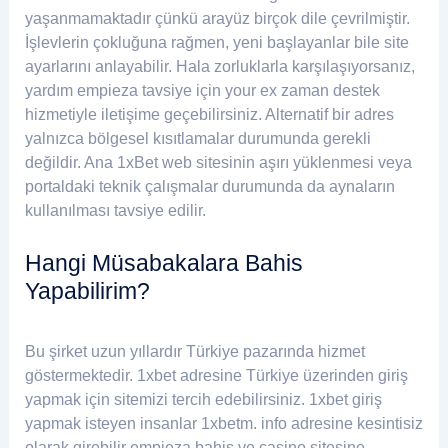
yaşanmamaktadır çünkü arayüz birçok dile çevrilmiştir.
İşlevlerin çokluğuna rağmen, yeni başlayanlar bile site
ayarlarını anlayabilir. Hala zorluklarla karşılaşıyorsanız,
yardım empieza tavsiye için your ex zaman destek
hizmetiyle iletişime geçebilirsiniz. Alternatif bir adres
yalnızca bölgesel kısıtlamalar durumunda gerekli
değildir. Ana 1xBet web sitesinin aşırı yüklenmesi veya
portaldaki teknik çalışmalar durumunda da aynaların
kullanılması tavsiye edilir.
Hangi Müsabakalara Bahis
Yapabilirim?
Bu şirket uzun yıllardır Türkiye pazarında hizmet
göstermektedir. 1xbet adresine Türkiye üzerinden giriş
yapmak için sitemizi tercih edebilirsiniz. 1xbet giriş
yapmak isteyen insanlar 1xbetm. info adresine kesintisiz
olarak girebilir empieza bahis ve casino sitesine