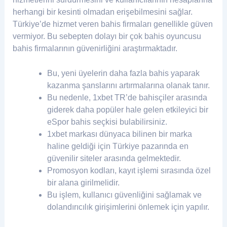
herhangi bir kesinti olmadan erişebilmesini sağlar.
Türkiye’de hizmet veren bahis firmaları genellikle güven
vermiyor. Bu sebepten dolayı bir çok bahis oyuncusu
bahis firmalarının güvenirliğini araştırmaktadır.
Bu, yeni üyelerin daha fazla bahis yaparak
kazanma şanslarını artırmalarına olanak tanır.
Bu nedenle, 1xbet TR’de bahisçiler arasında
giderek daha popüler hale gelen etkileyici bir
eSpor bahis seçkisi bulabilirsiniz.
1xbet markası dünyaca bilinen bir marka
haline geldiği için Türkiye pazarında en
güvenilir siteler arasında gelmektedir.
Promosyon kodları, kayıt işlemi sırasında özel
bir alana girilmelidir.
Bu işlem, kullanıcı güvenliğini sağlamak ve
dolandırıcılık girişimlerini önlemek için yapılır.