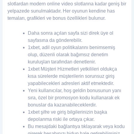
slotlardan modern online video slotlarına kadar geniş bir
yelpazede sunulmaktadır. Her oyunun kendine has
temaları, grafikleri ve bonus özellikleri bulunur.
Daha sonra açılan sayfa sizi direk üye ol
sayfasına da gönderebilir.
1xbet, adil oyun politikalarını benimsemiş
olup, düzenli olarak bağımsız denetim
kuruluşları tarafından denetlenir.
1xbet Müşteri Hizmetleri yetkilileri oldukça
kısa sürelerde müşterilerin sorunsuz giriş
yapabilecekleri adresleri aktif etmektedir.
Yeni kullanıcılar, hoş geldin bonusunun yanı
sıra, özel bir promosyon kodu kullanarak ek
bonuslar da kazanabileceklerdir.
1xbet şifre ve giriş bilgilerinizin başka
depolanma riski ile ortaya çıkar.
Bu mesajdaki bağlantıya tıklayarak veya kodu
girerek hesabınızı hidup hale getirebilirsiniz.