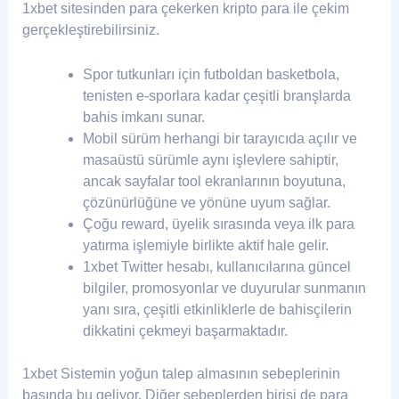
1xbet sitesinden para çekerken kripto para ile çekim
gerçekleştirebilirsiniz.
Spor tutkunları için futboldan basketbola,
tenisten e-sporlara kadar çeşitli branşlarda
bahis imkanı sunar.
Mobil sürüm herhangi bir tarayıcıda açılır ve
masaüstü sürümle aynı işlevlere sahiptir,
ancak sayfalar tool ekranlarının boyutuna,
çözünürlüğüne ve yönüne uyum sağlar.
Çoğu reward, üyelik sırasında veya ilk para
yatırma işlemiyle birlikte aktif hale gelir.
1xbet Twitter hesabı, kullanıcılarına güncel
bilgiler, promosyonlar ve duyurular sunmanın
yanı sıra, çeşitli etkinliklerle de bahisçilerin
dikkatini çekmeyi başarmaktadır.
1xbet Sistemin yoğun talep almasının sebeplerinin
başında bu geliyor. Diğer sebeplerden birisi de para